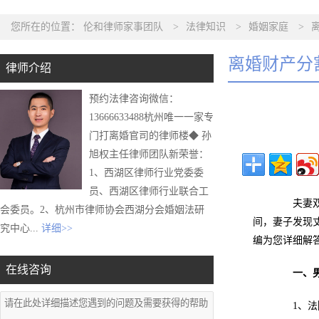
您所在的位置：
伦和律师家事团队
>
法律知识
>
婚姻家庭
>
离婚财产分
律师介绍
预约法律咨询微信：
13666633488杭州唯一一家专
门打离婚官司的律师楼◆ 孙
旭权主任律师团队新荣誉：
1、西湖区律师行业党委委
员、西湖区律师行业联合工
夫妻双方
会委员。2、杭州市律师协会西湖分会婚姻法研
间，妻子发现
究中心...
详细>>
编为您详细解
在线咨询
一、
1、法院