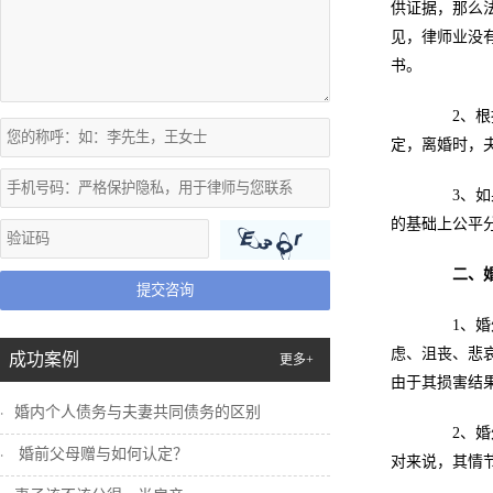
供证据，那么
见，律师业没
书。
2、根据
定，离婚时，
3、如果
的基础上公平
二、
提交咨询
1、婚外
虑、沮丧、悲
成功案例
更多+
由于其损害结
婚内个人债务与夫妻共同债务的区别
2、婚外
婚前父母赠与如何认定？
对来说，其情