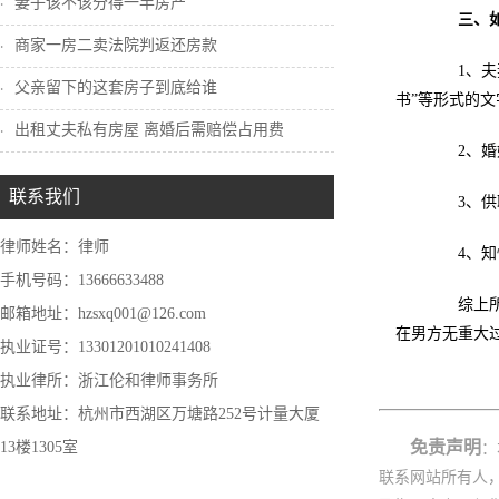
妻子该不该分得一半房产
三、
商家一房二卖法院判返还房款
1、夫妻
父亲留下的这套房子到底给谁
书”等形式的文
出租丈夫私有房屋 离婚后需赔偿占用费
2、婚姻
联系我们
3、供职
律师姓名：律师
4、知情
手机号码：13666633488
综上所述
邮箱地址：hzsxq001@126.com
在男方无重大
执业证号：13301201010241408
执业律所：浙江伦和律师事务所
联系地址：杭州市西湖区万塘路252号计量大厦
免责声明
13楼1305室
：
联系网站所有人